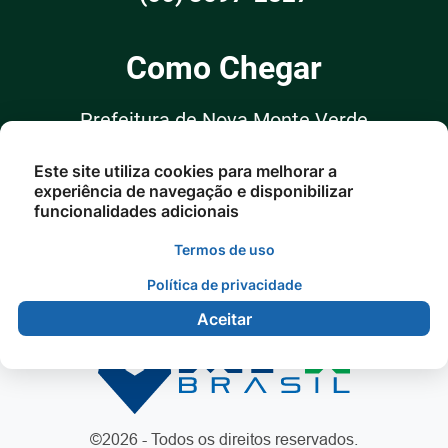
Como Chegar
Prefeitura de Nova Monte Verde
Rua: Arlindo Nossolnº 75 Centro -
Este site utiliza cookies para melhorar a
Nova Monte Verde/MT
experiência de navegação e disponibilizar
funcionalidades adicionais
Termos de uso
Política de privacidade
Aceitar
©2026 - Todos os direitos reservados.