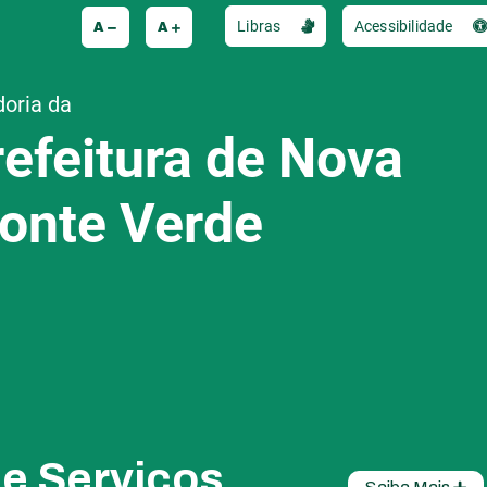
A
A
Libras
Acessibilidade
doria da
refeitura de Nova
onte Verde
de Serviços