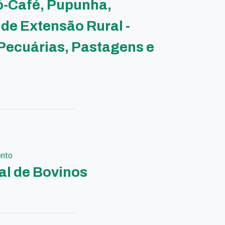
ró-Café, Pupunha,
de Extensão Rural -
 Pecuárias, Pastagens e
ento
al de Bovinos