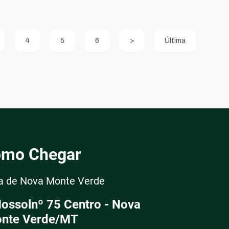
4
5
6
>
Última
mo Chegar
ra de Nova Monte Verde
Nossolnº 75 Centro - Nova
nte Verde/MT