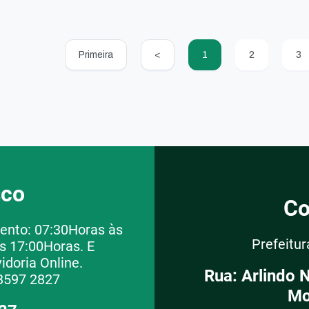
Primeira
<
1
2
3
sco
Co
ento: 07:30Horas às
Prefeitu
s 17:00Horas. E
idoria Online.
Rua: Arlindo 
3597 2827
Mo