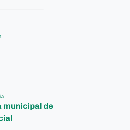
s
ia
a municipal de
cial