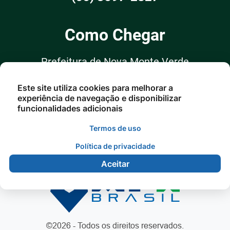
Como Chegar
Prefeitura de Nova Monte Verde
Rua: Arlindo Nossolnº 75 Centro -
Este site utiliza cookies para melhorar a
Nova Monte Verde/MT
experiência de navegação e disponibilizar
funcionalidades adicionais
Termos de uso
Política de privacidade
Aceitar
©2026 - Todos os direitos reservados.