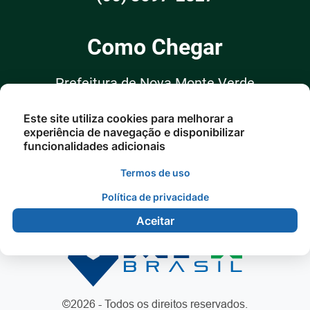
Como Chegar
Prefeitura de Nova Monte Verde
Rua: Arlindo Nossolnº 75 Centro -
Este site utiliza cookies para melhorar a
Nova Monte Verde/MT
experiência de navegação e disponibilizar
funcionalidades adicionais
Termos de uso
Política de privacidade
Aceitar
©2026 - Todos os direitos reservados.