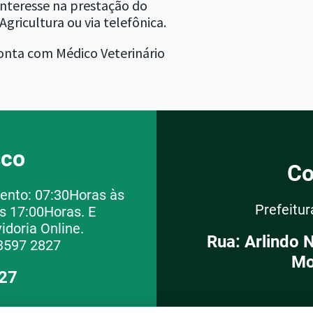
interesse na prestação do
gricultura ou via telefônica.
 conta com Médico Veterinário
sco
Co
ento: 07:30Horas às
Prefeitu
s 17:00Horas. E
idoria Online.
Rua: Arlindo 
3597 2827
Mo
827