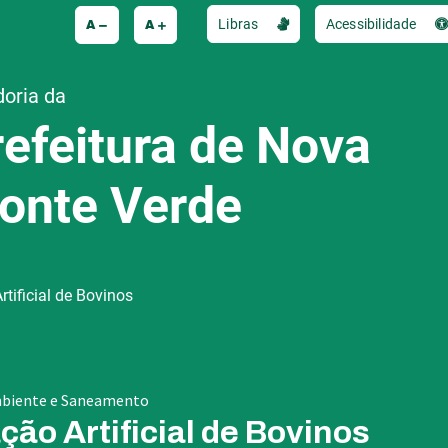
A
A
Libras
Acessibilidade
doria da
refeitura de Nova
onte Verde
tificial de Bovinos
Ambiente e Saneamento
ão Artificial de Bovinos