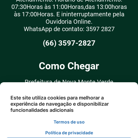
07:30Horas às 11:00Horas,das 13:00horas
às 17:00Horas. E ininterruptamente pela
Ouvidoria Online.
WhatsApp de contato: 3597 2827
(66) 3597-2827
Como Chegar
Prefeitura de Nova Monte Verde
Rua: Arlindo Nossolnº 75 Centro -
Este site utiliza cookies para melhorar a
Nova Monte Verde/MT
experiência de navegação e disponibilizar
funcionalidades adicionais
Termos de uso
Política de privacidade